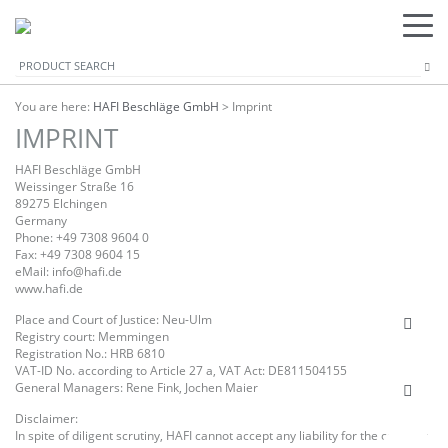
You are here:
HAFI Beschläge GmbH
>
Imprint
IMPRINT
HAFI Beschläge GmbH
Weissinger Straße 16
89275 Elchingen
Germany
Phone: +49 7308 9604 0
Fax: +49 7308 9604 15
eMail: info@hafi.de
www.hafi.de
Place and Court of Justice: Neu-Ulm
Registry court: Memmingen
Registration No.: HRB 6810
VAT-ID No. according to Article 27 a, VAT Act: DE811504155
General Managers: Rene Fink, Jochen Maier
Disclaimer:
In spite of diligent scrutiny, HAFI cannot accept any liability for the contents