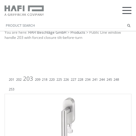
You are here:
HAFI Beschläge GmbH
>
Products
>
Public Line window
handle 203 with forced closure tilt-before-turn
203
201
202
209
218
220
225
226
227
228
234
241
244
245
248
253