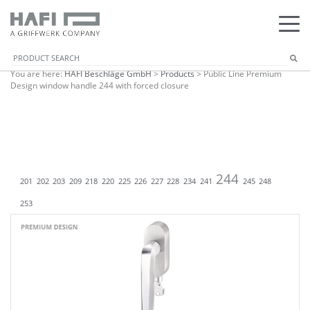
You are here:
HAFI Beschläge GmbH
>
Products
>
Public Line Premium
Design window handle 244 with forced closure
244
201
202
203
209
218
220
225
226
227
228
234
241
245
248
253