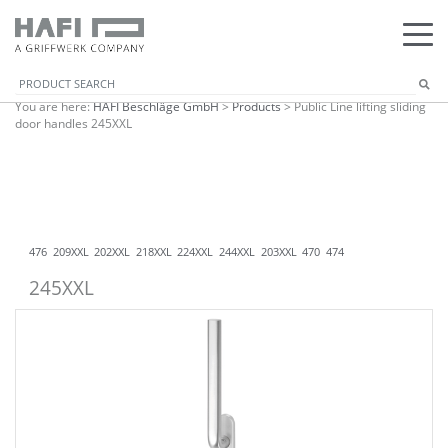
You are here:
HAFI Beschläge GmbH
>
Products
>
Public Line lifting sliding
door handles 245XXL
476
209XXL
202XXL
218XXL
224XXL
244XXL
203XXL
470
474
245XXL