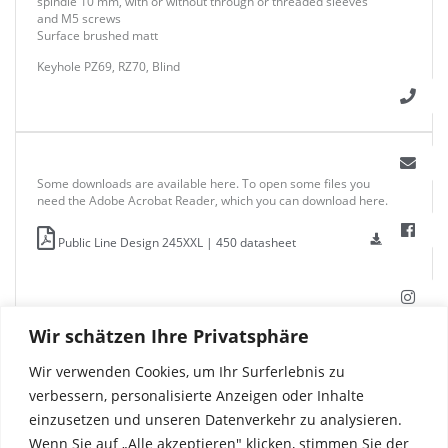
spindle 10 mm, with or without through or threaded sleeves
and M5 screws
Surface brushed matt
Keyhole PZ69, RZ70, Blind
Some downloads are available here. To open some files you
need the Adobe Acrobat Reader, which you can download here.
Public Line Design 245XXL | 450 datasheet
Wir schätzen Ihre Privatsphäre
Wir verwenden Cookies, um Ihr Surferlebnis zu
verbessern, personalisierte Anzeigen oder Inhalte
einzusetzen und unseren Datenverkehr zu analysieren.
Wenn Sie auf „Alle akzeptieren" klicken, stimmen Sie der