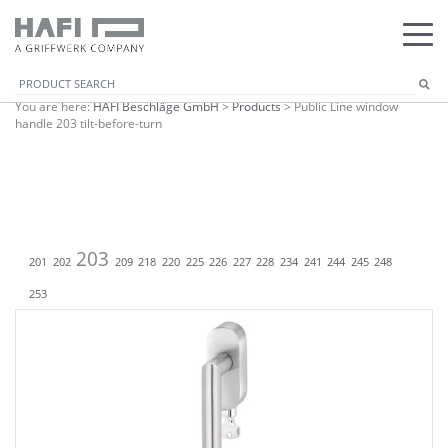
You are here:
HAFI Beschläge GmbH
>
Products
>
Public Line window
handle 203 tilt-before-turn
203
201
202
209
218
220
225
226
227
228
234
241
244
245
248
253