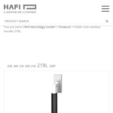
You are here:
HAFI Beschläge GmbH
>
Products
>
Public Line window
handle 218L
218L
228
245
216
203
218
220T