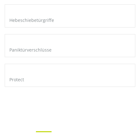
Hebeschiebetürgriffe
Paniktürverschlüsse
Protect
Previous
Next
REFERENZEN
THE CRADLE