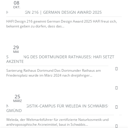
08
OKT.
HAFI DESIGN 216 | GERMAN DESIGN AWARD 2025
HAFI Design 216 gewinnt German Design Award 2025 HAFI freut sich,
bekannt geben zu dürfen, dass das...
29
MAI
SANIERUNG DES DORTMUNDER RATHAUSES: HAFI SETZT
AKZENTE
Sanierung Rathaus Dortmund Das Dortmunder Rathaus am
Friedensplatz wurde im März 2024 nach dreijähriger...
25
MÄRZ
NEUER LOGISTIK-CAMPUS FÜR WELEDA IN SCHWÄBISCH
GMÜND
Weleda, der Weltmarktführer für zertifizierte Naturkosmetik und
anthroposophische Arzneimittel, baut in Schwäbis...