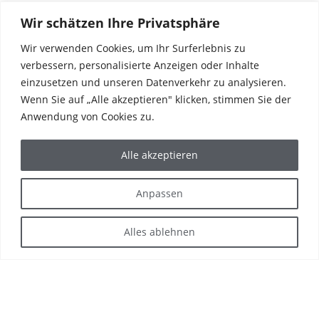
Wir schätzen Ihre Privatsphäre
31
Wir verwenden Cookies, um Ihr Surferlebnis zu
JAN.
verbessern, personalisierte Anzeigen oder Inhalte
HAFI GOES WEST | STANDORT GEFUNDEN | DORTMUND
einzusetzen und unseren Datenverkehr zu analysieren.
HAFI eröffnet Vertriebsniederlassung in Dortmund Die neue
Wenn Sie auf „Alle akzeptieren" klicken, stimmen Sie der
Vertriebsniederlassung von HAFI findet...
Anwendung von Cookies zu.
14
Alle akzeptieren
NOV.
HAFI GOES WEST
Anpassen
HAFI-Vertriebsniederlassung Mitte/West für 2024 geplant HAFI baut
seine Vertriebsstruktur aus. Das erweiterte Vertriebsteam wird...
Alles ablehnen
07
NOV.
FOUR FRANKFURT FEIERT RICHTFEST
Im September 2023 wurde bei dem bislang größten Bauprojekt in