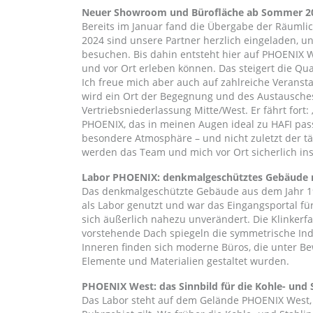
Neuer Showroom und Bürofläche ab Sommer 2
Bereits im Januar fand die Übergabe der Räumlic
2024 sind unsere Partner herzlich eingeladen,
besuchen. Bis dahin entsteht hier auf PHOENIX We
und vor Ort erleben können. Das steigert die Q
Ich freue mich aber auch auf zahlreiche Verans
wird ein Ort der Begegnung und des Austausches
Vertriebsniederlassung Mitte/West. Er fährt fo
PHOENIX, das in meinen Augen ideal zu HAFI passt
besondere Atmosphäre – und nicht zuletzt der täg
werden das Team und mich vor Ort sicherlich ins
Labor PHOENIX: denkmalgeschütztes Gebäude mi
Das denkmalgeschützte Gebäude aus dem Jahr 
als Labor genutzt und war das Eingangsportal fü
sich äußerlich nahezu unverändert. Die Klinkerf
vorstehende Dach spiegeln die symmetrische Ind
Inneren finden sich moderne Büros, die unter Be
Elemente und Materialien gestaltet wurden.
PHOENIX West: das Sinnbild für die Kohle- und 
Das Labor steht auf dem Gelände PHOENIX West, 