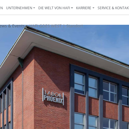
EN
UNTERNEHMEN
DIE WELT VON HAFI
KARRIERE
SERVICE & KONTAK
ews & Events
>
HAFI GOES WEST | Standort