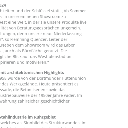
024
hkeiten und der Schlüssel statt. „Ab Sommer
 uns in unserem neuen Showroom zu
st eine Welt, in der sie unsere Produkte live
ualität von Beratungsgesprächen ungemein.
taltungen, denn unsere neue Niederlassung
“, so Flemming Quenzer, Leiter der
rt: „Neben dem Showroom wird das Labor
, auch als Bürofläche genutzt. Die
liche Blick auf das Westfalenstadion –
pirieren und motivieren.“
t architektonischen Highlights
1958 wurde von der Dortmunder Hüttenunion
r das Werksgelände. Heute präsentiert es
assade, die Betonlisenen sowie das
ustriebauweise der 1950er Jahre wider. Im
wahrung zahlreicher geschichtlicher
Stahlindustrie im Ruhrgebiet
welches als Sinnbild des Strukturwandels im