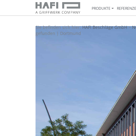
PRODUKTE
REFERENZ
Sie befinden sich hier:
HAFI Beschläge GmbH
>
N
gefunden | Dortmund