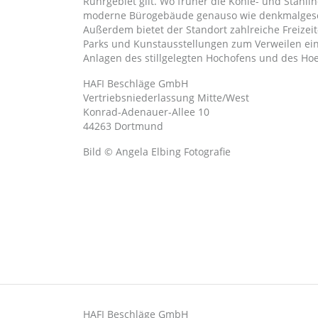
Ruhrgebiet gilt. Wo früher die Kohle- und Stahli
moderne Bürogebäude genauso wie denkmalgesc
Außerdem bietet der Standort zahlreiche Freizei
Parks und Kunstausstellungen zum Verweilen ein.
Anlagen des stillgelegten Hochofens und des Ho
HAFI Beschläge GmbH
Vertriebsniederlassung Mitte/West
Konrad-Adenauer-Allee 10
44263 Dortmund
Bild © Angela Elbing Fotografie
HAFI Beschläge GmbH