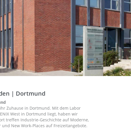
nden | Dortmund
und
t ihr Zuhause in Dortmund. Mit dem Labor
NIX West in Dortmund liegt, haben wir
rt treffen Industrie-Geschichte auf Moderne,
tur und New Work-Places auf Freizeitangebote.