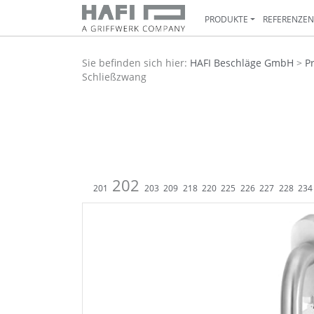
PRODUKTE
REFERENZE
Sie befinden sich hier:
HAFI Beschläge GmbH
>
P
Schließzwang
202
201
203
209
218
220
225
226
227
228
234