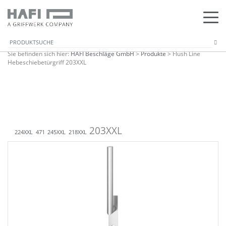
Sie befinden sich hier:
HAFI Beschläge GmbH
>
Produkte
>
Flush Line
Hebeschiebetürgriff 203XXL
203XXL
224XXL
471
245XXL
218XXL