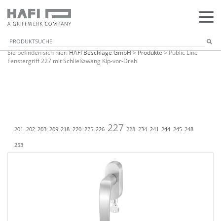
Sie befinden sich hier:
HAFI Beschläge GmbH
>
Produkte
>
Public Line
Fenstergriff 227 mit Schließzwang Kip-vor-Dreh
227
201
202
203
209
218
220
225
226
228
234
241
244
245
248
253