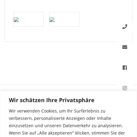
HAFI Beschläge GmbH
Wir schätzen Ihre Privatsphäre
Weißinger Straße 16
89275 Elchingen, Deutschland
Wir verwenden Cookies, um Ihr Surferlebnis zu
verbessern, personalisierte Anzeigen oder Inhalte
einzusetzen und unseren Datenverkehr zu analysieren.
Tel. +49 7308 96040
Wenn Sie auf „Alle akzeptieren" klicken, stimmen Sie der
Fax +49 7308 960415