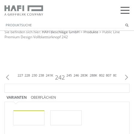
Sie befinden sich hier:
HAFI Beschläge GmbH
>
Produkte
>
Public Line
Premium Design Vollblatttürknopf 242
218L
224
227
228
230
238
241K
242
245
246
283K
288K
802
807
809
818
810
VARIANTEN
OBERFLÄCHEN