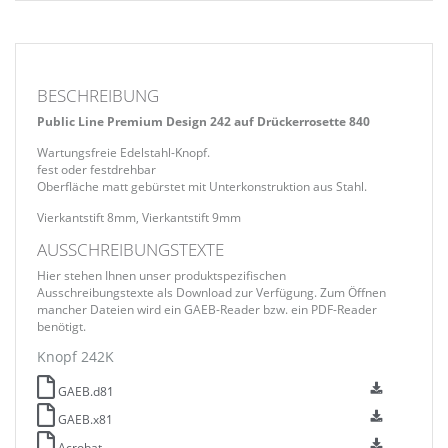
BESCHREIBUNG
Public Line Premium Design 242
auf Drückerrosette 840
Wartungsfreie Edelstahl-Knopf.
fest oder festdrehbar
Oberfläche matt gebürstet mit Unterkonstruktion aus Stahl.
Vierkantstift 8mm, Vierkantstift 9mm
AUSSCHREIBUNGSTEXTE
Hier stehen Ihnen unser produktspezifischen
Ausschreibungstexte als Download zur Verfügung. Zum Öffnen
mancher Dateien wird ein GAEB-Reader bzw. ein PDF-Reader
benötigt.
Knopf 242K
GAEB.d81
GAEB.x81
Acrobat