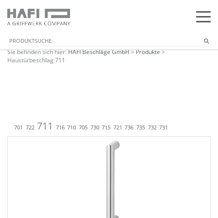
Sie befinden sich hier:
HAFI Beschläge GmbH
>
Produkte
>
Haustürbeschlag 711
711
701
722
716
710
705
730
715
721
736
735
732
731