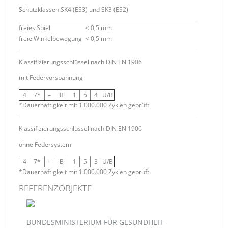
Schutzklassen SK4 (ES3) und SK3 (ES2)
freies Spiel
< 0,5 mm
freie Winkelbewegung
< 0,5 mm
Klassifizierungsschlüssel nach DIN EN 1906
mit Federvorspannung
4
7*
–
B
1
5
4
U/B
*Dauerhaftigkeit mit 1.000.000 Zyklen geprüft
Klassifizierungsschlüssel nach DIN EN 1906
ohne Federsystem
4
7*
–
B
1
5
3
U/B
*Dauerhaftigkeit mit 1.000.000 Zyklen geprüft
REFERENZOBJEKTE
BUNDESMINISTERIUM FÜR GESUNDHEIT