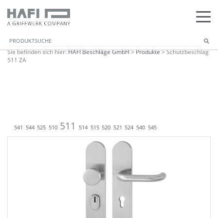
Sie befinden sich hier:
HAFI Beschläge GmbH
>
Produkte
>
Schutzbeschlag
511 ZA
511
541
544
525
510
514
515
520
521
524
540
545