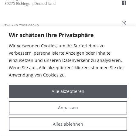
89275 Elchingen, Deutschland
Tel. +49 7308 96040
Fax +49 7308 960415
Wir schätzen Ihre Privatsphäre
info@hafi.de
Wir verwenden Cookies, um Ihr Surferlebnis zu
PRODUKTE
verbessern, personalisierte Anzeigen oder Inhalte
REFERENZEN
einzusetzen und unseren Datenverkehr zu analysieren.
DIE WELT VON HAFI
UNTERNEHMEN
Wenn Sie auf „Alle akzeptieren" klicken, stimmen Sie der
KARRIERE
Anwendung von Cookies zu.
SERVICE & KONTAKT
NEWS & PRESSE
IMPRESSUM
Alle akzeptieren
DATENSCHUTZERKLÄRUNG
Anpassen
Alles ablehnen