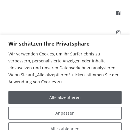
HAFI Beschläge GmbH
Wir schätzen Ihre Privatsphäre
Weißinger Straße 16
89275 Elchingen, Deutschland
Wir verwenden Cookies, um Ihr Surferlebnis zu
verbessern, personalisierte Anzeigen oder Inhalte
einzusetzen und unseren Datenverkehr zu analysieren.
Tel. +49 7308 96040
Wenn Sie auf „Alle akzeptieren" klicken, stimmen Sie der
Fax +49 7308 960415
info@hafi.de
Anwendung von Cookies zu.
PRODUKTE
Alle akzeptieren
REFERENZEN
DIE WELT VON HAFI
UNTERNEHMEN
Anpassen
KARRIERE
SERVICE & KONTAKT
NEWS & PRESSE
Alles ablehnen
IMPRESSUM