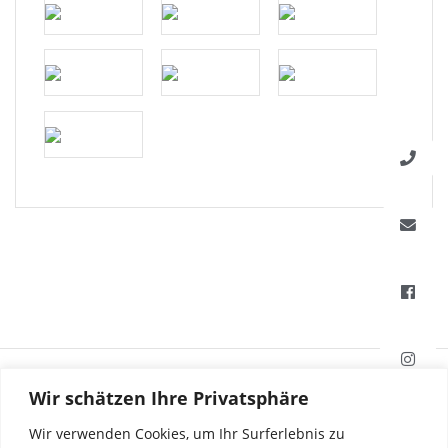
HAFI Beschläge GmbH
Wir schätzen Ihre Privatsphäre
Weißinger Straße 16
89275 Elchingen, Deutschland
Wir verwenden Cookies, um Ihr Surferlebnis zu