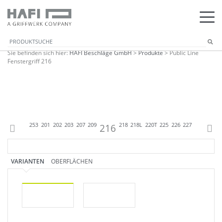
Sie befinden sich hier:
HAFI Beschläge GmbH
>
Produkte
>
Public Line
Fenstergriff 216
5
248
248T
253
201
202
203
207
209
216
218
218L
220T
225
226
227
228
233
2
VARIANTEN
OBERFLÄCHEN