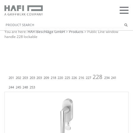
You are here:
HAFI Beschläge GmbH
>
Products
>
Public Line window
handle 228 lockable
228
201
202
203
203
203
209
218
220
225
226
216
227
234
241
244
245
248
253