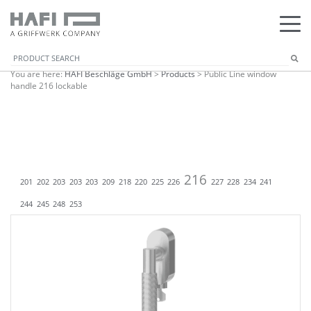
You are here:
HAFI Beschläge GmbH
>
Products
>
Public Line window
handle 216 lockable
216
201
202
203
203
203
209
218
220
225
226
227
228
234
241
244
245
248
253