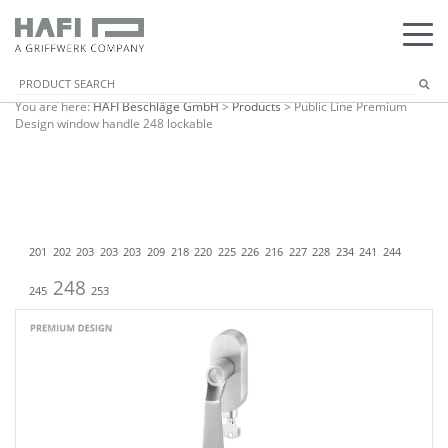
You are here:
HAFI Beschläge GmbH
>
Products
>
Public Line Premium
Design window handle 248 lockable
201
202
203
203
203
209
218
220
225
226
216
227
228
234
241
244
248
245
253