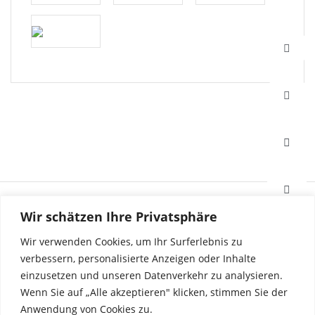
HAFI Beschläge GmbH
Wir schätzen Ihre Privatsphäre
Weißinger Straße 16
89275 Elchingen, Deutschland
Wir verwenden Cookies, um Ihr Surferlebnis zu
verbessern, personalisierte Anzeigen oder Inhalte
einzusetzen und unseren Datenverkehr zu analysieren.
Tel. +49 7308 96040
Wenn Sie auf „Alle akzeptieren" klicken, stimmen Sie der
Fax +49 7308 960415
info@hafi.de
Anwendung von Cookies zu.