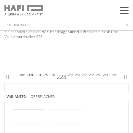
Sie befinden sich hier:
HAFI Beschläge GmbH
>
Produkte
>
Flush Line
Vollblatttürdrücker 228
5
216
218
218H
218L
224
225
226
228
233
234
235
238
241
241P
243
244
244
VARIANTEN
OBERFLÄCHEN