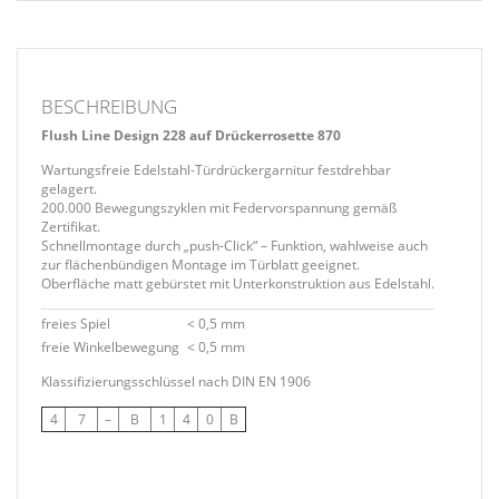
BESCHREIBUNG
Flush Line Design 228 auf Drückerrosette 870
Wartungsfreie Edelstahl-Türdrückergarnitur festdrehbar
gelagert.
200.000 Bewegungszyklen mit Federvorspannung gemäß
Zertifikat.
Schnellmontage durch „push-Click“ – Funktion, wahlweise auch
zur flächenbündigen Montage im Türblatt geeignet.
Oberfläche matt gebürstet mit Unterkonstruktion aus Edelstahl.
freies Spiel
< 0,5 mm
freie Winkelbewegung
< 0,5 mm
Klassifizierungsschlüssel nach DIN EN 1906
4
7
–
B
1
4
0
B