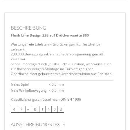
BESCHREIBUNG
Flush Line Design 228 auf Drückerrosette 880
Wartungsfreie Edelstahl-Türdrückergarnitur festdrehbar
gelagert.
200.000 Bewegungszyklen mit Federvorspannung gemäß
Zertifikat.
Schnellmontage durch „push-Click“ – Funktion, wahlweise auch
zur flächenbündigen Montage im Türblatt geeignet.
Oberfläche matt gebürstet mit Unterkonstruktion aus Edelstahl.
freies Spiel
< 0,5 mm
freie Winkelbewegung
< 0,5 mm
Klassifizierungsschlüssel nach DIN EN 1906
4
7
–
B
1
4
0
B
AUSSCHREIBUNGSTEXTE