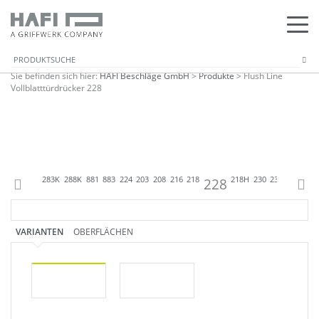
Sie befinden sich hier:
HAFI Beschläge GmbH
>
Produkte
>
Flush Line
Vollblatttürdrücker 228
43
245
246
283K
288K
881
883
224
203
208
216
218
228
218H
230
238
218L
24
VARIANTEN
OBERFLÄCHEN