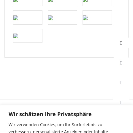
HAFI Beschläge GmbH
Wir schätzen Ihre Privatsphäre
Weißinger Straße 16
89275 Elchingen, Deutschland
Wir verwenden Cookies, um Ihr Surferlebnis zu
verbessern, personalisierte Anzeigen oder Inhalte