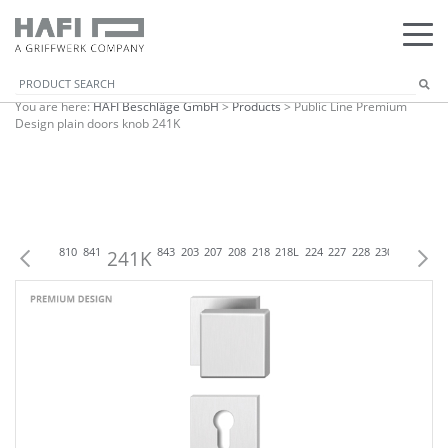
You are here:
HAFI Beschläge GmbH
>
Products
>
Public Line Premium
Design plain doors knob 241K
07
809
818
810
841
241K
843
203
207
208
218
218L
224
227
228
230
238
242K