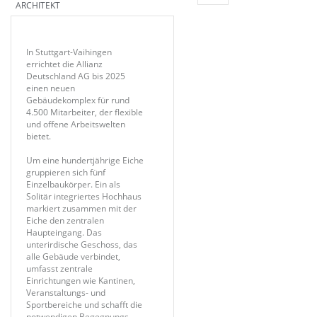
ARCHITEKT
In Stuttgart-Vaihingen
errichtet die Allianz
Deutschland AG bis 2025
einen neuen
Gebäudekomplex für rund
4.500 Mitarbeiter, der flexible
und offene Arbeitswelten
bietet.
Um eine hundertjährige Eiche
gruppieren sich fünf
Einzelbaukörper. Ein als
Solitär integriertes Hochhaus
markiert zusammen mit der
Eiche den zentralen
Haupteingang. Das
unterirdische Geschoss, das
alle Gebäude verbindet,
umfasst zentrale
Einrichtungen wie Kantinen,
Veranstaltungs- und
Sportbereiche und schafft die
notwendigen Begegnungs-