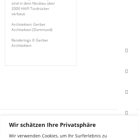
sind in dem Neubau über
2000 HAFI Türdrücker
verbaut.
Architekten: Gerber
Architekten (Dortmund)
Renderings © Gerber
Architekten
HAFI Beschläge GmbH
Wir schätzen Ihre Privatsphäre
Weißinger Straße 16
89275 Elchingen, Deutschland
Wir verwenden Cookies, um Ihr Surferlebnis zu