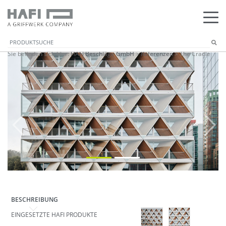
Sie befinden sich hier:
HAFI Beschläge GmbH
>
Referenzen
>
The Cradle
Previous
Next
BESCHREIBUNG
EINGESETZTE HAFI PRODUKTE