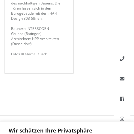
des nachhaltigen Bauens. Die
Türen lassen sich in dem
Bürogebäude mit dem HAFI
Design 303 öffnen!
Bauherr: INTERBODEN
Gruppe (Ratingen)
Architekten: HPP Architekten
(Düsseldorf)
Fotos © Marcel Kusch
HAFI Beschläge GmbH
Wir schätzen Ihre Privatsphäre
Weißinger Straße 16