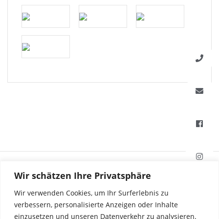
HAFI Beschläge GmbH
Wir schätzen Ihre Privatsphäre
Weißinger Straße 16
89275 Elchingen, Deutschland
Wir verwenden Cookies, um Ihr Surferlebnis zu
verbessern, personalisierte Anzeigen oder Inhalte
einzusetzen und unseren Datenverkehr zu analysieren.