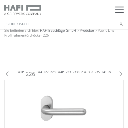
Sie befinden sich hier:
HAFI Beschläge GmbH
>
Produkte
>
Public Line
Profilrahmentürdrücker 226
24
341
225
341P
226
344
227
228
344P
233
233K
234
353
235
241
241P
345
24