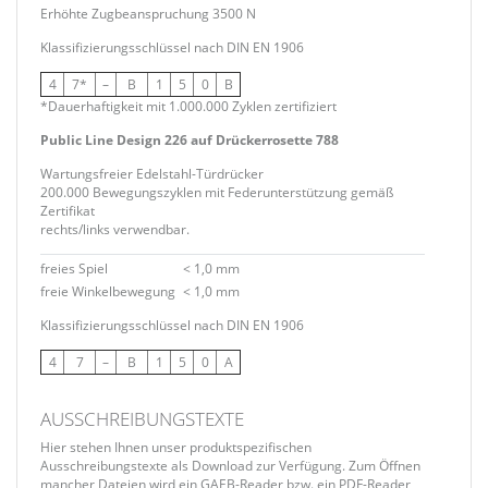
Erhöhte Zugbeanspruchung 3500 N
Klassifizierungsschlüssel nach DIN EN 1906
4
7*
–
B
1
5
0
B
*Dauerhaftigkeit mit 1.000.000 Zyklen zertifiziert
Public Line Design 226 auf Drückerrosette 788
Wartungsfreier Edelstahl-Türdrücker
200.000 Bewegungszyklen mit Federunterstützung gemäß
Zertifikat
rechts/links verwendbar.
freies Spiel
< 1,0 mm
freie Winkelbewegung
< 1,0 mm
Klassifizierungsschlüssel nach DIN EN 1906
4
7
–
B
1
5
0
A
AUSSCHREIBUNGSTEXTE
Hier stehen Ihnen unser produktspezifischen
Ausschreibungstexte als Download zur Verfügung. Zum Öffnen
mancher Dateien wird ein GAEB-Reader bzw. ein PDF-Reader