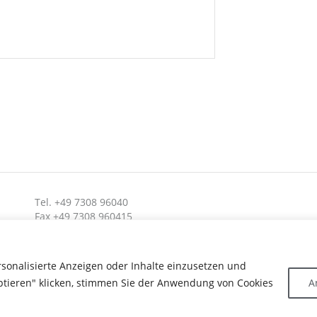
Tel. +49 7308 96040
Fax +49 7308 960415
info@hafi.de
rsonalisierte Anzeigen oder Inhalte einzusetzen und
ptieren" klicken, stimmen Sie der Anwendung von Cookies
A
ERNEHMEN
KARRIERE
SERVICE & KONTAKT
NEWS & PRESSE
IMPRESSU