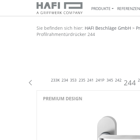
PRODUKTE
REFERENZE
Sie befinden sich hier:
HAFI Beschläge GmbH
>
P
Profilrahmentürdrücker 244
26
344
227
228
344P
233
233K
234
353
235
241
241P
345
242
244