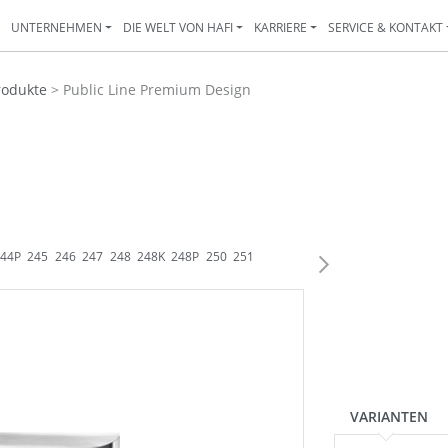
N
UNTERNEHMEN
DIE WELT VON HAFI
KARRIERE
SERVICE & KONTAKT
rodukte
>
Public Line Premium Design
244P
245
246
247
248
248K
248P
250
251
252
253
399
254
354
255
256
VARIANTEN