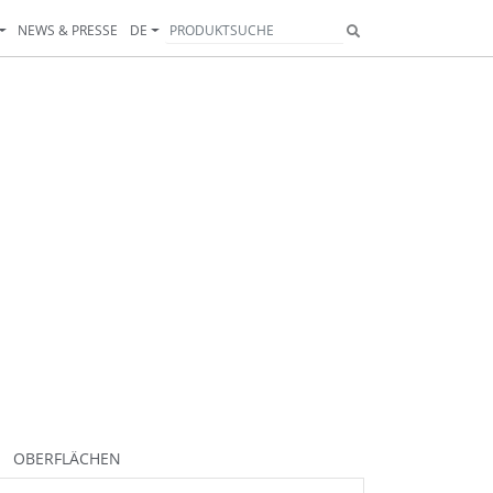
NEWS & PRESSE
DE
263
280
281
282
285
286
288
299
301
302
303
307
346
201
202
324
OBERFLÄCHEN