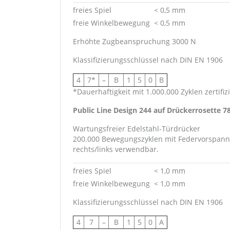
freies Spiel
< 0,5 mm
freie Winkelbewegung
< 0,5 mm
Erhöhte Zugbeanspruchung 3000 N
Klassifizierungsschlüssel nach DIN EN 1906
4
7*
–
B
1
5
0
B
*Dauerhaftigkeit mit 1.000.000 Zyklen zertifizi
Public Line Design 244 auf Drückerrosette 7
Wartungsfreier Edelstahl-Türdrücker
200.000 Bewegungszyklen mit Federvorspann
rechts/links verwendbar.
freies Spiel
< 1,0 mm
freie Winkelbewegung
< 1,0 mm
Klassifizierungsschlüssel nach DIN EN 1906
4
7
–
B
1
5
0
A