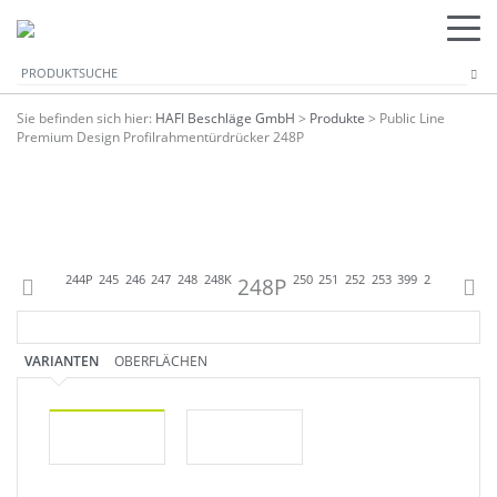
Sie befinden sich hier:
HAFI Beschläge GmbH
>
Produkte
>
Public Line
Premium Design Profilrahmentürdrücker 248P
5
242
244
244P
245
246
247
248
248K
248P
250
251
252
253
399
254
354
255
VARIANTEN
OBERFLÄCHEN