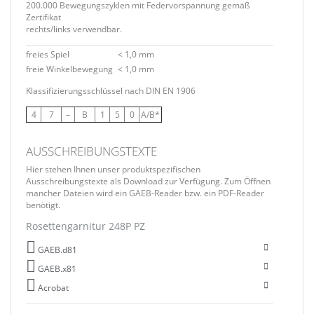
200.000 Bewegungszyklen mit Federvorspannung gemäß
Zertifikat
rechts/links verwendbar.
freies Spiel
< 1,0 mm
freie Winkelbewegung
< 1,0 mm
Klassifizierungsschlüssel nach DIN EN 1906
4
7
–
B
1
5
0
A/B*
AUSSCHREIBUNGSTEXTE
Hier stehen Ihnen unser produktspezifischen
Ausschreibungstexte als Download zur Verfügung. Zum Öffnen
mancher Dateien wird ein GAEB-Reader bzw. ein PDF-Reader
benötigt.
Rosettengarnitur 248P PZ
GAEB.d81
GAEB.x81
Acrobat