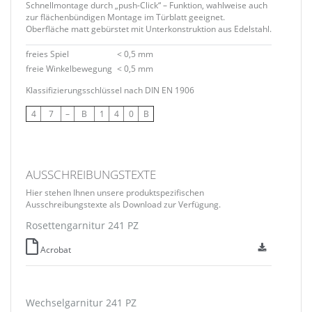
Schnellmontage durch „push-Click“ – Funktion, wahlweise auch
zur flächenbündigen Montage im Türblatt geeignet.
Oberfläche matt gebürstet mit Unterkonstruktion aus Edelstahl.
freies Spiel
< 0,5 mm
freie Winkelbewegung
< 0,5 mm
Klassifizierungsschlüssel nach DIN EN 1906
4
7
–
B
1
4
0
B
AUSSCHREIBUNGSTEXTE
Hier stehen Ihnen unsere produktspezifischen
Ausschreibungstexte als Download zur Verfügung.
Rosettengarnitur 241 PZ
Acrobat
Wechselgarnitur 241 PZ