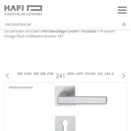
Sie befinden sich hier:
HAFI Beschläge GmbH
>
Produkte
>
Premium
Design Flush Vollblatttürdrücker 241
8
216
218
228
218H
230
238
218L
241
241K
241P
216 WC
242
243
245
246
283