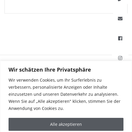
HAFI Beschläge GmbH
Wir schätzen Ihre Privatsphäre
Weißinger Straße 16
89275 Elchingen, Deutschland
Wir verwenden Cookies, um Ihr Surferlebnis zu
verbessern, personalisierte Anzeigen oder Inhalte
einzusetzen und unseren Datenverkehr zu analysieren.
Tel. +49 7308 96040
Wenn Sie auf „Alle akzeptieren" klicken, stimmen Sie der
Fax +49 7308 960415
info@hafi.de
Anwendung von Cookies zu.
PRODUKTE
Alle akzeptieren
REFERENZEN
DIE WELT VON HAFI