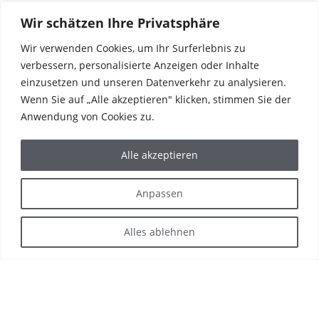
Wir schätzen Ihre Privatsphäre
31
Wir verwenden Cookies, um Ihr Surferlebnis zu
JAN.
verbessern, personalisierte Anzeigen oder Inhalte
HAFI GOES WEST | STANDORT GEFUNDEN | DORTMUND
einzusetzen und unseren Datenverkehr zu analysieren.
HAFI eröffnet Vertriebsniederlassung in Dortmund Die neue
Wenn Sie auf „Alle akzeptieren" klicken, stimmen Sie der
Vertriebsniederlassung von HAFI findet...
Anwendung von Cookies zu.
14
Alle akzeptieren
NOV.
HAFI GOES WEST
Anpassen
HAFI-Vertriebsniederlassung Mitte/West für 2024 geplant HAFI baut
seine Vertriebsstruktur aus. Das erweiterte Vertriebsteam wird...
Alles ablehnen
07
NOV.
FOUR FRANKFURT FEIERT RICHTFEST
Im September 2023 wurde bei dem bislang größten Bauprojekt in