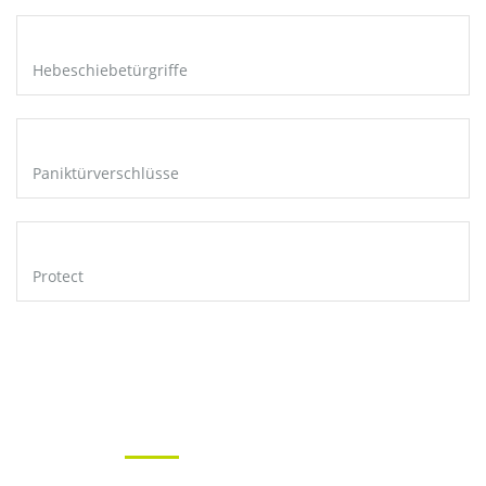
Hebeschiebetürgriffe
Paniktürverschlüsse
Protect
Previous
Next
REFERENZEN
THE CRADLE