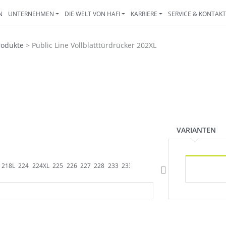
N
UNTERNEHMEN
DIE WELT VON HAFI
KARRIERE
SERVICE & KONTAK
rodukte
>
Public Line Vollblatttürdrücker 202XL
VARIANTEN
218L
224
224XL
225
226
227
228
233
233K
234
235
238
243
244
244P