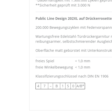
*Dauerhaftigkeit mit 1.500.000 Zyklen geprüf
**Sicherheit geprüft mit 3.000 N
Public Line Design 202XL auf Drückerrosett
200.000 Bewegungszyklen mit Federvorspannu
Wartungsfreie Edelstahl-Türdrückergarnitur 
reibungsarmer, selbstschmierender Ausgleic
Oberfläche matt gebürstet mit Unterkonstrukt
freies Spiel
< 1,0 mm
freie Winkelbewegung
< 1,0 mm
Klassifizierungsschlüssel nach DIN EN 1906
4
7
–
B
1
5
0
A/B*