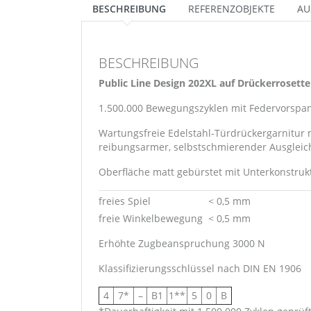
BESCHREIBUNG
REFERENZOBJEKTE
AU
BESCHREIBUNG
Public Line Design 202XL auf Drückerrosett
1.500.000 Bewegungszyklen mit Federvorspa
Wartungsfreie Edelstahl-Türdrückergarnitur 
reibungsarmer, selbstschmierender Ausgleic
Oberfläche matt gebürstet mit Unterkonstrukt
freies Spiel
< 0,5 mm
freie Winkelbewegung
< 0,5 mm
Erhöhte Zugbeanspruchung 3000 N
Klassifizierungsschlüssel nach DIN EN 1906
4
7*
–
B1
1**
5
0
B