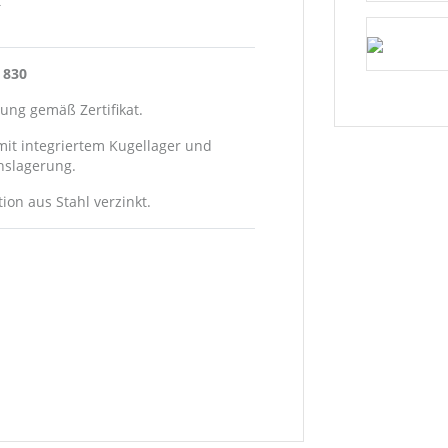
t
e 830
ng gemäß Zertifikat.
mit integriertem Kugellager und
hslagerung.
ion aus Stahl verzinkt.