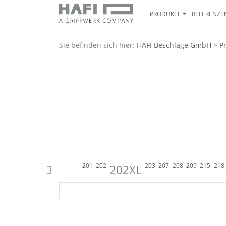
PRODUKTE
REFERENZE
Sie befinden sich hier:
HAFI Beschläge GmbH
>
P
895
233 WC
833
833
813
201
202
203
207
208
209
215
218
202XL