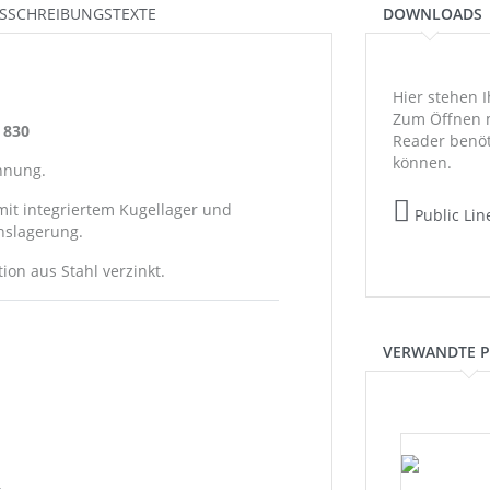
SSCHREIBUNGSTEXTE
DOWNLOADS
Hier stehen 
Zum Öffnen 
e 830
Reader benöt
können.
nnung.
mit integriertem Kugellager und
Public Lin
hslagerung.
ion aus Stahl verzinkt.
VERWANDTE 