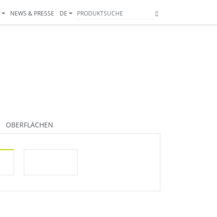
T
NEWS & PRESSE
DE
OBERFLÄCHEN
245
246
248
248K
253
253XL
254
280
242K
281
284K
285K
286
288K
29