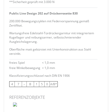
**Sicherheit geprüft mit 3.000 N
Public Line Design 202 auf Drückerrosette 830
200.000 Bewegungszyklen mit Federvorspannung gemäß
Zertifikat.
Wartungsfreie Edelstahl-Türdrückergarnitur mit integriertem
Kugellager und reibungsarmer, selbstschmierender
Ausgleichslagerung.
Oberfläche matt gebürstet mit Unterkonstruktion aus Stahl
verzinkt.
freies Spiel
< 1,0 mm
freie Winkelbewegung
< 1,0 mm
Klassifizierungsschlüssel nach DIN EN 1906
4
7
–
B
1
5
0
A/B*
REFERENZOBJEKTE