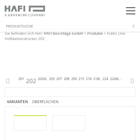
Sie befinden sich hier:
HAFI Beschläge GmbH
>
Produkte
>
Public Line
Vollblatttürdrücker 202
33
833
813
201
202
202XL
203
207
208
209
215
218
218L
224
224XL
225
226
22
VARIANTEN
OBERFLÄCHEN