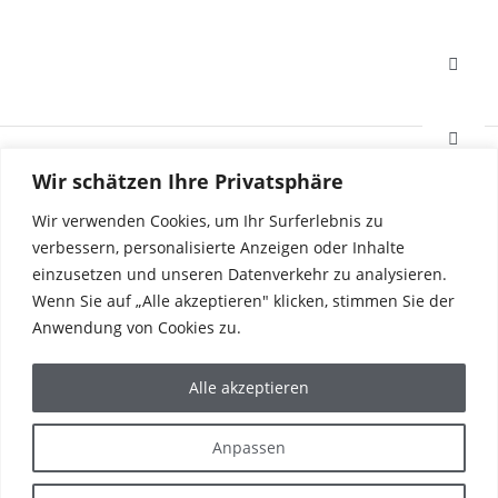
HAFI Beschläge GmbH
Wir schätzen Ihre Privatsphäre
Weißinger Straße 16
89275 Elchingen, Deutschland
Wir verwenden Cookies, um Ihr Surferlebnis zu
verbessern, personalisierte Anzeigen oder Inhalte
einzusetzen und unseren Datenverkehr zu analysieren.
Tel. +49 7308 96040
Wenn Sie auf „Alle akzeptieren" klicken, stimmen Sie der
Fax +49 7308 960415
info@hafi.de
Anwendung von Cookies zu.
PRODUKTE
Alle akzeptieren
REFERENZEN
DIE WELT VON HAFI
UNTERNEHMEN
Anpassen
KARRIERE
SERVICE & KONTAKT
NEWS & PRESSE