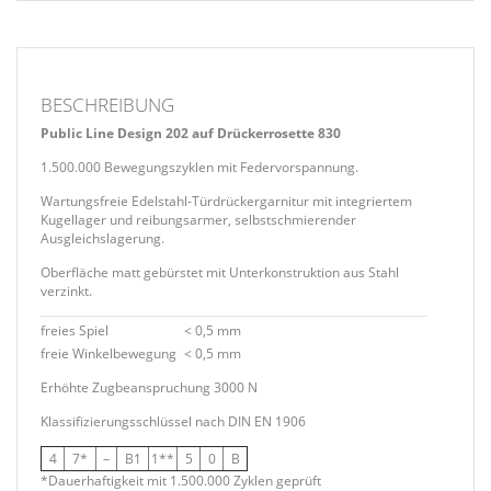
BESCHREIBUNG
Public Line Design 202 auf Drückerrosette 830
1.500.000 Bewegungszyklen mit Federvorspannung.
Wartungsfreie Edelstahl-Türdrückergarnitur mit integriertem
Kugellager und reibungsarmer, selbstschmierender
Ausgleichslagerung.
Oberfläche matt gebürstet mit Unterkonstruktion aus Stahl
verzinkt.
freies Spiel
< 0,5 mm
freie Winkelbewegung
< 0,5 mm
Erhöhte Zugbeanspruchung 3000 N
Klassifizierungsschlüssel nach DIN EN 1906
4
7*
–
B1
1**
5
0
B
*Dauerhaftigkeit mit 1.500.000 Zyklen geprüft