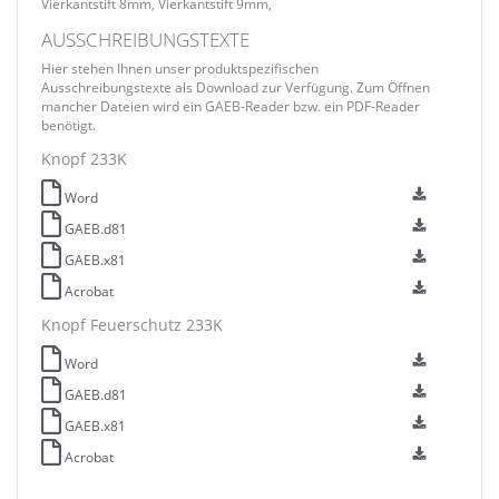
Vierkantstift 8mm, Vierkantstift 9mm,
AUSSCHREIBUNGSTEXTE
Hier stehen Ihnen unser produktspezifischen
Ausschreibungstexte als Download zur Verfügung. Zum Öffnen
mancher Dateien wird ein GAEB-Reader bzw. ein PDF-Reader
benötigt.
Knopf 233K
Word
GAEB.d81
GAEB.x81
Acrobat
Knopf Feuerschutz 233K
Word
GAEB.d81
GAEB.x81
Acrobat