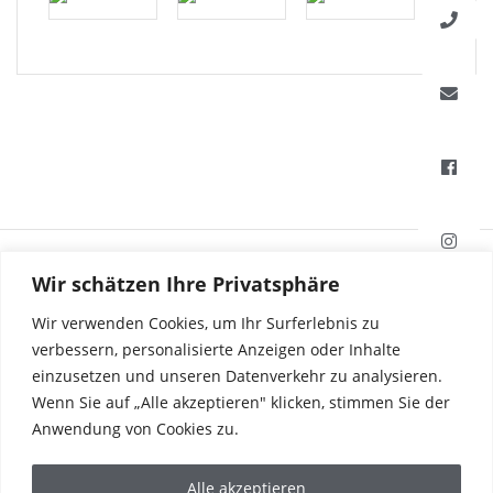
HAFI Beschläge GmbH
Wir schätzen Ihre Privatsphäre
Weißinger Straße 16
89275 Elchingen, Deutschland
Wir verwenden Cookies, um Ihr Surferlebnis zu
verbessern, personalisierte Anzeigen oder Inhalte
einzusetzen und unseren Datenverkehr zu analysieren.
Tel. +49 7308 96040
Wenn Sie auf „Alle akzeptieren" klicken, stimmen Sie der
Fax +49 7308 960415
info@hafi.de
Anwendung von Cookies zu.
PRODUKTE
Alle akzeptieren