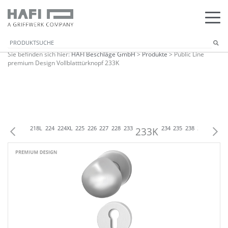
Sie befinden sich hier:
HAFI Beschläge GmbH
>
Produkte
>
Public Line
premium Design Vollblatttürknopf 233K
09
215
218
218L
224
224XL
225
226
227
228
233
233K
234
235
238
243
244
24