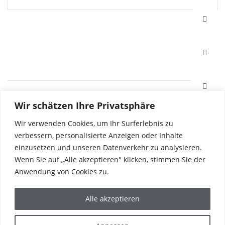
HAFI Beschläge GmbH
Wir schätzen Ihre Privatsphäre
Weißinger Straße 16
89275 Elchingen, Deutschland
Wir verwenden Cookies, um Ihr Surferlebnis zu
verbessern, personalisierte Anzeigen oder Inhalte
einzusetzen und unseren Datenverkehr zu analysieren.
Tel. +49 7308 96040
Wenn Sie auf „Alle akzeptieren" klicken, stimmen Sie der
Fax +49 7308 960415
info@hafi.de
Anwendung von Cookies zu.
PRODUKTE
Alle akzeptieren
REFERENZEN
DIE WELT VON HAFI
UNTERNEHMEN