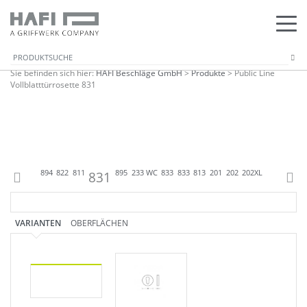
Sie befinden sich hier:
HAFI Beschläge GmbH
>
Produkte
>
Public Line
Vollblatttürrosette 831
L
800
805
894
822
811
831
895
233 WC
833
833
813
201
202
202XL
203
207
20
VARIANTEN
OBERFLÄCHEN