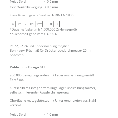
freies Spiel
< 0,5 mm
freie Winkelbewegung
< 0,5 mm
Klassifizierungsschlüssel nach DIN EN 1906
4
7*
–
B1
1**
5
0
B
*Dauerhaftigkeit mit 1.500.000 Zyklen geprüft
**Sicherheit geprüft mit 3.000 N
PZ 72, RZ 74 und Sonderlochung möglich
Bohr- bzw. Fräsmaß für Drückerlochdurchmesser 25 mm
beachten.
Public Line Design 813
200.000 Bewegungszyklen mit Federvorspannung gemäß
Zertifikat.
Kurzschild mit integriertem Kugellager und reibungsarmer,
selbstschmierender Ausgleichslagerung,
Oberfläche matt gebürstet mit Unterkonstruktion aus Stahl
verzinkt.
freies Spiel
< 1,0 mm