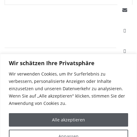
HAFI Beschläge GmbH
Wir schätzen Ihre Privatsphäre
Weißinger Straße 16
89275 Elchingen, Deutschland
Wir verwenden Cookies, um Ihr Surferlebnis zu
verbessern, personalisierte Anzeigen oder Inhalte
einzusetzen und unseren Datenverkehr zu analysieren.
Tel. +49 7308 96040
Wenn Sie auf „Alle akzeptieren" klicken, stimmen Sie der
Fax +49 7308 960415
info@hafi.de
Anwendung von Cookies zu.
PRODUKTE
Alle akzeptieren
REFERENZEN
DIE WELT VON HAFI
UNTERNEHMEN
Anpassen