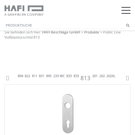
Sie befinden sich hier:
HAFI Beschläge GmbH
>
Produkte
>
Public Line
Vollblatttürschild 813
L
800
805
894
822
811
831
895
233 WC
833
833
813
201
202
202XL
203
207
20