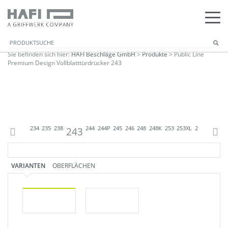
Sie befinden sich hier:
HAFI Beschläge GmbH
>
Produkte
>
Public Line
Premium Design Vollblatttürdrücker 243
233
233K
234
235
238
243
244
244P
245
246
248
248K
253
253XL
254
280
24
VARIANTEN
OBERFLÄCHEN