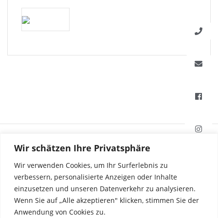
HAFI Beschläge GmbH
Wir schätzen Ihre Privatsphäre
Weißinger Straße 16
89275 Elchingen, Deutschland
Wir verwenden Cookies, um Ihr Surferlebnis zu
verbessern, personalisierte Anzeigen oder Inhalte
einzusetzen und unseren Datenverkehr zu analysieren.
Tel. +49 7308 96040
Wenn Sie auf „Alle akzeptieren" klicken, stimmen Sie der
Fax +49 7308 960415
info@hafi.de
Anwendung von Cookies zu.