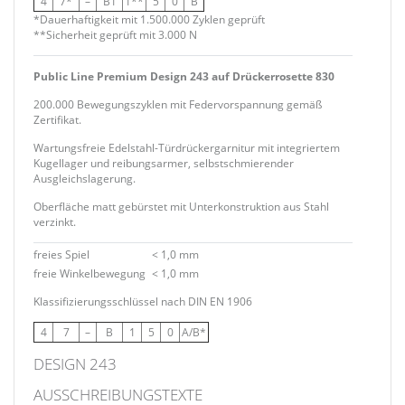
4
7*
–
B1
1**
5
0
B
*Dauerhaftigkeit mit 1.500.000 Zyklen geprüft
**Sicherheit geprüft mit 3.000 N
Public Line Premium Design 243 auf Drückerrosette 830
200.000 Bewegungszyklen mit Federvorspannung gemäß
Zertifikat.
Wartungsfreie Edelstahl-Türdrückergarnitur mit integriertem
Kugellager und reibungsarmer, selbstschmierender
Ausgleichslagerung.
Oberfläche matt gebürstet mit Unterkonstruktion aus Stahl
verzinkt.
freies Spiel
< 1,0 mm
freie Winkelbewegung
< 1,0 mm
Klassifizierungsschlüssel nach DIN EN 1906
4
7
–
B
1
5
0
A/B*
DESIGN 243
AUSSCHREIBUNGSTEXTE